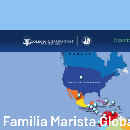
Nosotr
Familia Marista Glob