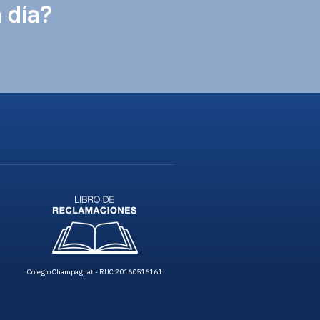
 día?
Colegio Champagnat - RUC 20160516161