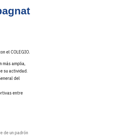
pagnat
 con el COLEGIO.
ón más amplia,
 su actividad.
General del
ortivas entre
re de un padrón